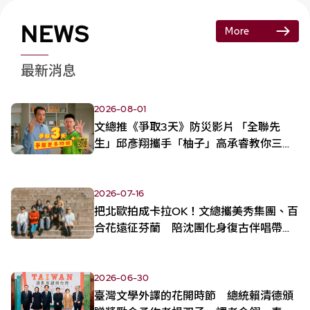
NEWS
More
最新消息
2026-08-01
文總推《爭取3天》防災影片 「全聯先
生」邱彥翔攜手「柚子」高承睿教你三招
保平安
2026-07-16
把北歐拍成卡拉OK！文總攜美秀集團、百
合花遠征芬蘭 陪沈團化身復古伴唱帶女
郎
2026-06-30
臺灣文學外譯的花開時節 總統賴清德頒