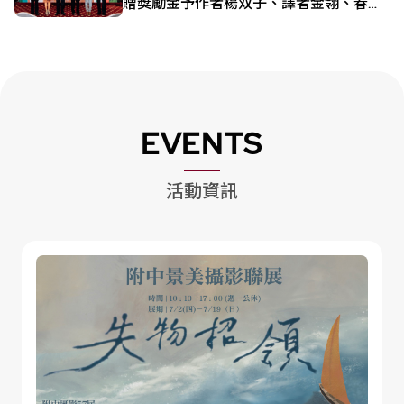
贈獎勵金予作者楊双子、譯者金翎、春山
出版總編莊瑞琳
EVENTS
活動資訊